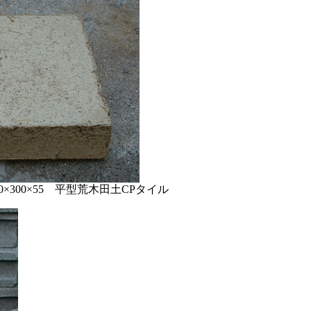
×300×55 平型荒木田土CPタイル