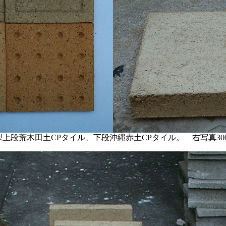
型と凹型上段荒木田土CPタイル、下段沖縄赤土CPタイル。 右写真300