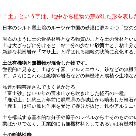
「土」という字は、地中から植物の芽が出た形を表し
日本のシルト質土壌のルーツが中国の砂漠に源をもつ「空の
岩石のように土の骨格材料となる物質のことを土の母材とい
土は大ざっぱに分けると、粘土分の少ない
砂質土
と、粘土分
新鮮な花崗岩が
「マサ土」
と呼ばれる細粒の状態に変化する
土は有機物と無機物が混合した物です。
微視的に見ると、土はケイ素、アルミニウム、鉄などの無機
す。さらにこれらは鉱物や岩石などの無機物と腐植や生物な
私達が園芸屋さんでよく見かける
「富士砂」は1707年の宝永山から吹き出した軽石の一種。
「鹿沼土」は約三万年前に群馬県の赤城山から噴出した軽石
「赤玉」は強い風化作用を受けて養分が抜け、鉄やアルミニ
土を構成する基本的な分子や原子のレベルから土そのものの
業ばかりでなく、工業的にも無機材料としてあるいは有機材
土の断熱性能