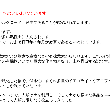
たものといわれています。
シルクロード」経由であることが確認されています。
います。
が多い
粘性土
に大別されます。
まで、およそ百万年の年月が必要であるといわれています。
元素および炭素や窒素などの有機元素からなります。これらは
どの有機物といつた巨大な化合物となり、土を構成する訳です
が風化した物で、保水性にすぐれ多量のイモゴライトやアロフ
ウムしか残っていない土。
レベルまで、人類は土を利用し、そして土から様々な製品を生
料として人類に限りなく役立ってきました。