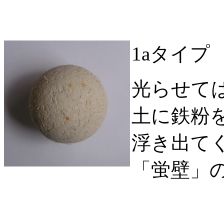
1aタイプ
光らせて
土に鉄粉
浮き出て
「蛍壁」