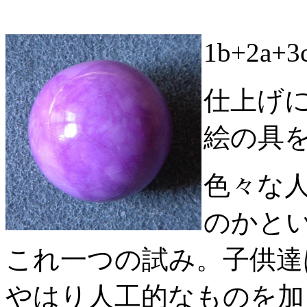
1b+2a+
仕上げ
絵の具
色々な
のかと
これ一つの試み。子供達
やはり人工的なものを加