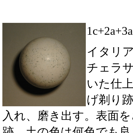
1c+2a+
イタリ
チェラ
いた仕
げ剃り
入れ、磨き出す。表面を
跡。土の色は何色でも良