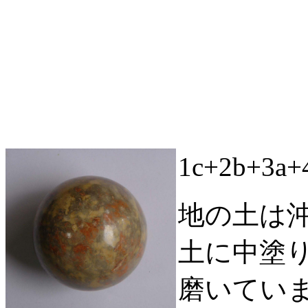
1c+2b+3
地の土は
土に中塗
磨いてい