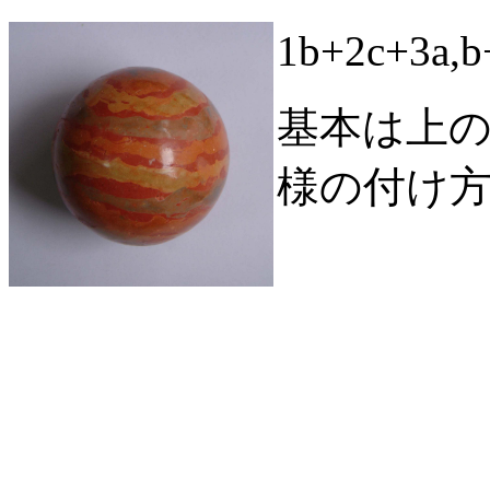
1b+2c+3a
基本は上
様の付け