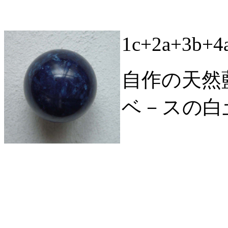
1c+2a+3b+
自作の天然
ベ－スの白