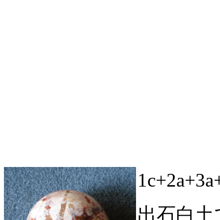
1c+2a+3
出石白土